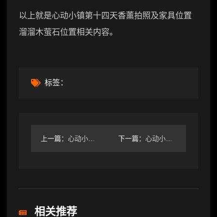
以上就是心动小镇第十四天香薰拍照及家具位置
溜溜木萤石位置相关内容。
标签：
上一篇：
心动小镇8.6溜溜木萤石位置指南，精准找到心仪资源-辰飞雨辰
下一篇：
心动小镇7.18香薰家具及配件位置指南-辰飞雨辰飞雨智可游社
相关推荐