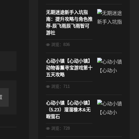
无期迷途新手入坑指
南：提升攻略与角色推
荐-辰飞雨辰飞雨智可
游社
浏览：836
心动小镇【心动小镇】
动物香薰寻宝游戏第十
五天攻略
浏览：711
置
心动小镇【心动小镇】
（5.23）溜溜橡木&无
暇萤石
浏览：728