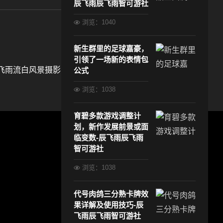
辰飞雨辰飞雨智可游社
浏览：1040
新生群里的足球嘉豪，
引领了一场新的表情包
飞雨流白风景摄影
公式
浏览：1038
育碧多款游戏调整计
划，新作发展前景或面
临变数-辰飞雨辰飞雨
智可游社
浏览：1038
代号肉鸽三分熟卡牌效
果详解及使用技巧-辰
飞雨辰飞雨智可游社