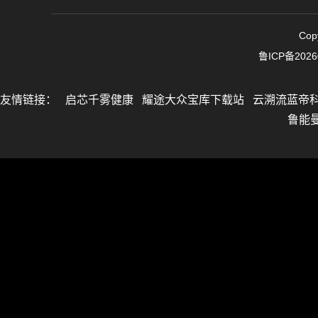
Cop
鲁ICP备2026
友情链接：
启芯千雾健康
耀途大众宝库下载站
云溯流蓝帝
鲁能