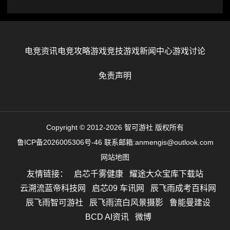
电竞资讯
电竞攻略
游戏竞技
游戏新闻中心
游戏讨论
免责声明
Copyright © 2012-2026 智可游社 版权所有
鲁ICP备2026005306号-46
联系邮箱:anmengis@outlook.com
网站地图
友情链接：
启芯千雾健康
耀途大众宝库下载站
云溯流蓝帝科技网
启芯09 车讯网
辰飞雨成考百科网
辰飞雨智可游社
辰飞雨流白风景摄影
鲁能曼建设
BCD AI资讯
微博