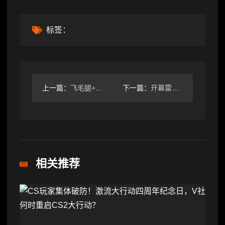
标签：
上一篇：
飞毛腿+寻宝技能=毕业坐骑？《燕云十六声》坐骑选择全解析
下一篇：
开幕雷击！《零：红蝶重制版》新预告：贞子跳脸来袭
相关推荐