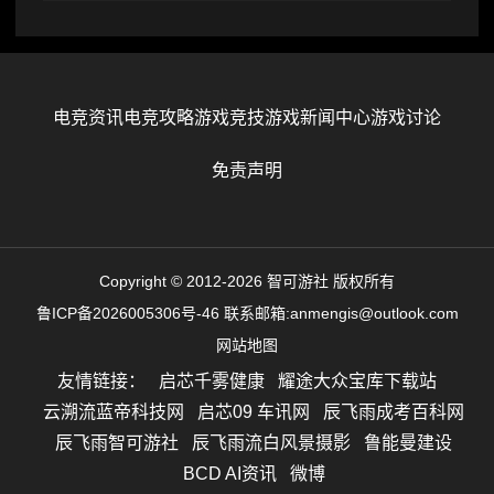
电竞资讯
电竞攻略
游戏竞技
游戏新闻中心
游戏讨论
免责声明
Copyright © 2012-2026 智可游社 版权所有
鲁ICP备2026005306号-46
联系邮箱:anmengis@outlook.com
网站地图
友情链接：
启芯千雾健康
耀途大众宝库下载站
云溯流蓝帝科技网
启芯09 车讯网
辰飞雨成考百科网
辰飞雨智可游社
辰飞雨流白风景摄影
鲁能曼建设
BCD AI资讯
微博