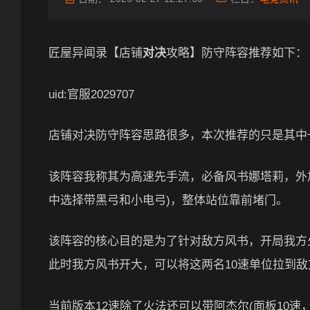
匠屋异闻录【店铺
对决
攻略】防守阵容推荐如下：
uid:官服2029707
店铺对决防守阵容思路很多，本次推荐的只是其中
该阵容我称其为高速先手流，必备风书娜塔莉，外加
中选择带黑弓和小电弓)，整体站位靠前堵门。
该阵容的核心目的是为了针对敌方风书，开局我方
此时我方风书开大，可以将这两名10速单位拉到
当前版本12速除了火法还可以带阿杰尔(面板10速