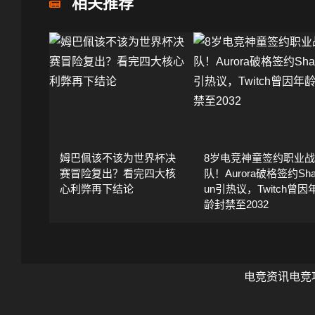
相关推荐
姆巴佩该不该为世界杯决
8岁电竞神童签约职业战
赛冒险复出？看完四大核
队！Aurora破格签约Sha
心利弊再下结论
un引热议，Twitch曾因
龄封禁至2032
电竞资讯
电竞