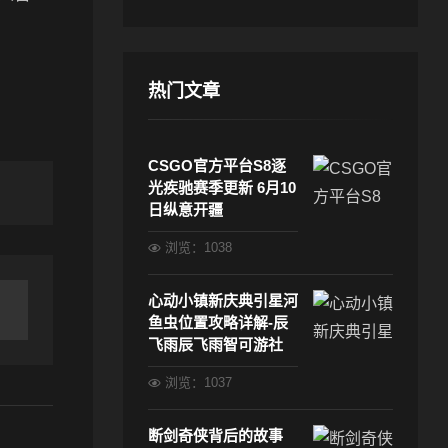
热门文章
CSGO官方平台S8逐
光疾驰赛季更新 6月10
日纵意开疆
浏览：1038
心动小镇新庆典引星河
鱼虫位置攻略详解-辰
飞雨辰飞雨智可游社
浏览：1037
断剑奇侠背后的故事