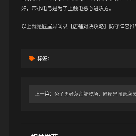
好，带小电弓是为了上触电恶心进攻方。
以上就是匠屋异闻录【店铺对决攻略】防守阵容推
标签：
上一篇：
兔子勇者莎莲娜登场，匠屋异闻录店员特别成长新篇-辰飞雨辰