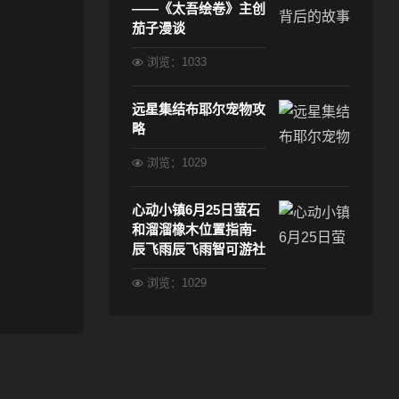
——《太吾绘卷》主创
茄子漫谈
浏览：1033
远星集结布耶尔宠物攻
略
浏览：1029
心动小镇6月25日萤石
和溜溜橡木位置指南-
辰飞雨辰飞雨智可游社
浏览：1029