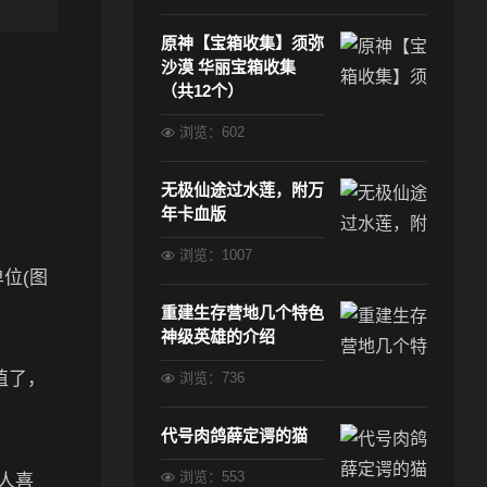
原神【宝箱收集】须弥
沙漠 华丽宝箱收集
（共12个）
浏览：602
无极仙途过水莲，附万
年卡血版
浏览：1007
单位(图
重建生存营地几个特色
神级英雄的介绍
值了，
浏览：736
。
代号肉鸽薛定谔的猫
浏览：553
人喜