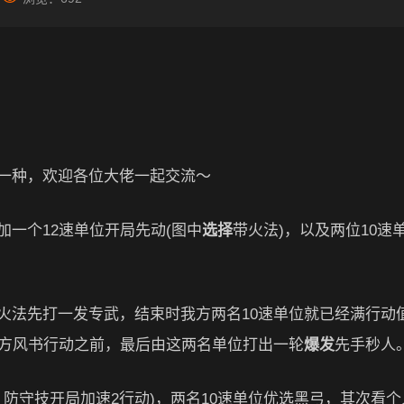
一种，欢迎各位大佬一起交流～
一个12速单位开局先动(图中
选择
带火法)，以及两位10速
火法先打一发专武，结束时我方两名10速单位就已经满行动
敌方风书行动之前，最后由这两名单位打出一轮
爆发
先手秒人
，防守技开局加速2行动)，两名10速单位优选黑弓，其次看个