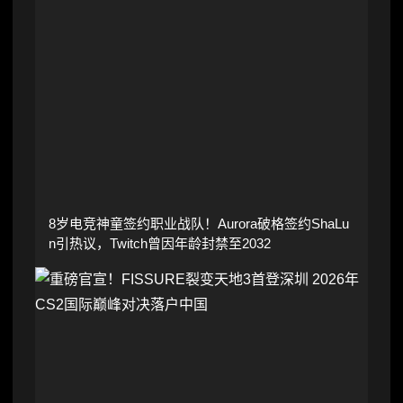
8岁电竞神童签约职业战队！Aurora破格签约ShaLu
n引热议，Twitch曾因年龄封禁至2032