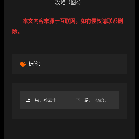
本文内容来源于互联网，如有侵权请联系删
除。
标签：
上一篇：
燕云十六声氪金不花冤枉钱：高性价比攻略分享
下一篇：
《魔发奇缘》真人版主演阵容揭晓，蒂根与麦洛担纲男女主