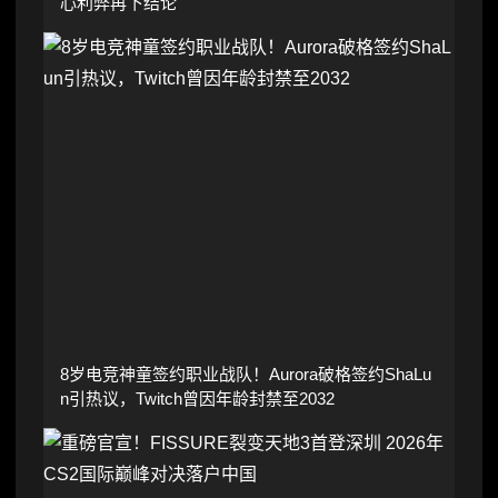
心利弊再下结论
8岁电竞神童签约职业战队！Aurora破格签约ShaLu
n引热议，Twitch曾因年龄封禁至2032