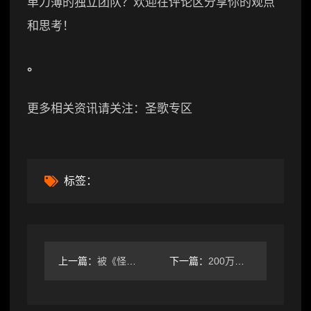
单力薄的独立团队？欢迎在评论区分享你的观点
和思考！
。
更多相关资讯请关注：圣歌专区
标签：
上一篇：
被《怪猎》搞怕了？卡普空新作降画质保优化！
下一篇：
200万销量游戏作者新作即将公开，延续糖衣致郁风格