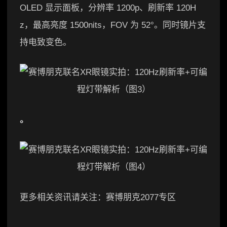
OLED 显示面板，分辨率 1200p、刷新率 120H
z，最高亮度 1500nits，FOV 为 52°。同时镜片支
持电致变色。
。
更多相关资讯请关注：赛博朋克2077专区