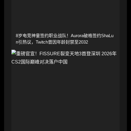
8岁电竞神童签约职业战队！Aurora破格签约ShaLu
n引热议，Twitch曾因年龄封禁至2032