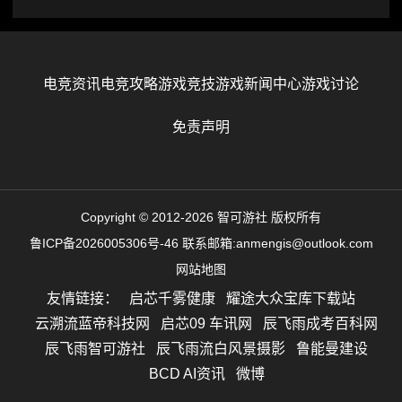
电竞资讯
电竞攻略
游戏竞技
游戏新闻中心
游戏讨论
免责声明
Copyright © 2012-2026 智可游社 版权所有
鲁ICP备2026005306号-46
联系邮箱:anmengis@outlook.com
网站地图
友情链接：
启芯千雾健康
耀途大众宝库下载站
云溯流蓝帝科技网
启芯09 车讯网
辰飞雨成考百科网
辰飞雨智可游社
辰飞雨流白风景摄影
鲁能曼建设
BCD AI资讯
微博