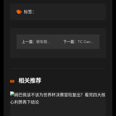
标签：
上一篇：
轿车侧翻司机车内打游戏等救援 网友：这操作太淡定
下一篇：
TC Candler全球最美榜单 vs 虎扑颜值排名谁更准？
相关推荐