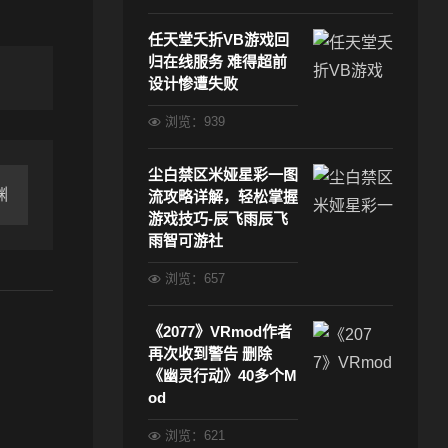
任天堂夭折VB游戏回
归在线服务 难得超前
设计惨遭失败
浏览：939
尘白禁区米娅星彩一图
渊
流攻略详解，轻松掌握
游戏技巧-辰飞雨辰飞
雨智可游社
浏览：657
《2077》VRmod作者
再次收到警告 删除
《幽灵行动》40多个M
od
浏览：621