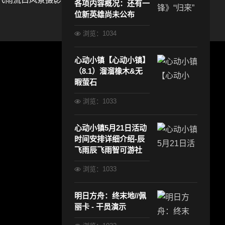
各项内容概况：还有一
位新英雄尚未公布
浏览：1034
心动小镇【心动小镇】
（8.1）溜溜橡木&无
暇萤石
浏览：1033
心动小镇5月21日活动
时间安排详细介绍-辰
飞雨辰飞雨智可游社
浏览：1033
明日方舟：终末地//佩
丽卡 - 干员演示