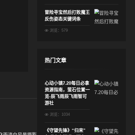
冒险寻宝然后打败魔王
反伤姿态关键词条
浏览：579
热门文章
心动小镇7.20每日必拿
资源指南，萤石位置一
览-辰飞雨辰飞雨智可
游社
浏览：1034
《守望先锋》“归来”
飞雨流白风景摄影