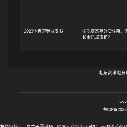
2023体育营销白皮书
偷吃变态辣外卖住院，
长索赔却遭拒？
电竞资讯
电竞
Cop
鲁ICP备2026
友情链接：
启芯千雾健康
耀途大众宝库下载站
云溯流蓝帝