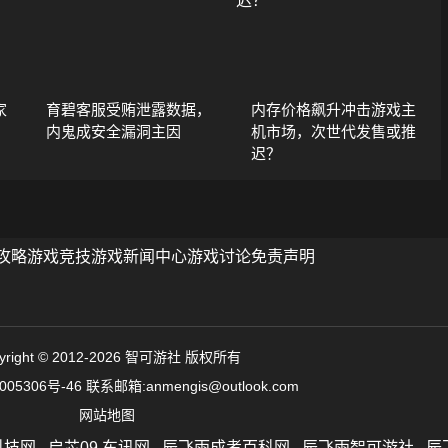
家
育碧客服受贿泄露数据，
内存价格飙升冲击游戏主
内鬼成安全漏洞主因
机市场，次世代发售或推
迟？
攻略
游戏竞技
游戏新闻中心
游戏讨论
免责声明
yright © 2012-2026 智可游社 版权所有
005306号-46
联系邮箱:anmengis@outlook.com
网站地图
科技网
启芯09 车讯网
辰飞雨成考百科网
辰飞雨智可游社
辰