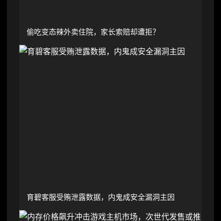
偷吃变态辣外卖住院，家长索赔却遭拒？
育碧客服受贿泄露数据，内鬼成安全漏洞主因