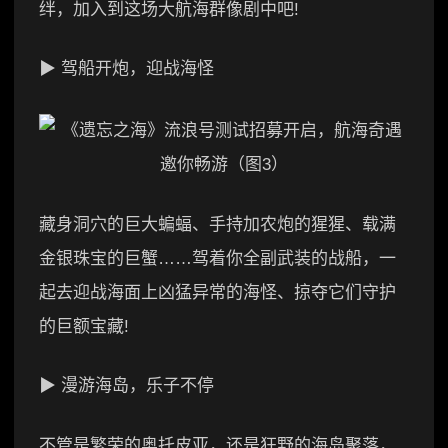
绊，加入到这场大航海群像剧中吧!
▶ 驾船开炮，迎战海怪
藏身洞穴的巨大蝙蝠、手持加农炮的猩猩、载满
金银珠宝的巨蟹……驾着你全副武装的战船，一
起去迎战海面上凶猛异常的海怪、掠夺它们守护
的巨额宝藏!
▶ 漫游海岛，乐子不停
不管是繁荣的奥托皮亚，还是狂野的海岛聚落，