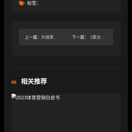
标签：
上一篇：
外媒票选R星下一部大作：玩家最期待《荒野大镖客3》
下一篇：
《集合啦!动物森友会》免费大型更新将于1月15日上线!
相关推荐