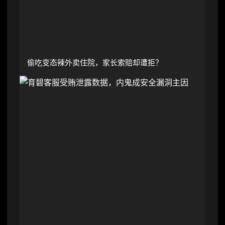
偷吃变态辣外卖住院，家长索赔却遭拒？