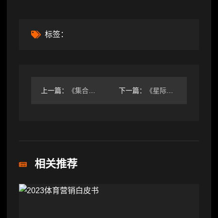
标签：
上一篇：
《集合啦!动物森友会》免费大型更新将于1月15日上线!
下一篇：
《星际争霸》射击游戏即将亮相？暴雪新作能否重现辉煌？
相关推荐