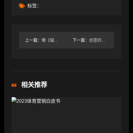
标签：
上一篇：
曝《辐射3》和《辐射：新维加斯》重制开发中！《辐射3》重制规
下一篇：
创意的榜单！10款对从业者影响最大的游戏揭晓
相关推荐