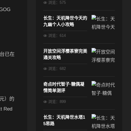
浏览：575
GOG
长生：天机降世今天的
九幽个人小攻略
浏览：614
开放空间浮樱茶寮完美
平台已在
通关攻略
浏览：682
奇点时代智子·糖偶凝
情简单测评
亿元）的
浏览：899
 Red
长生：天机降世水塔1
5思路