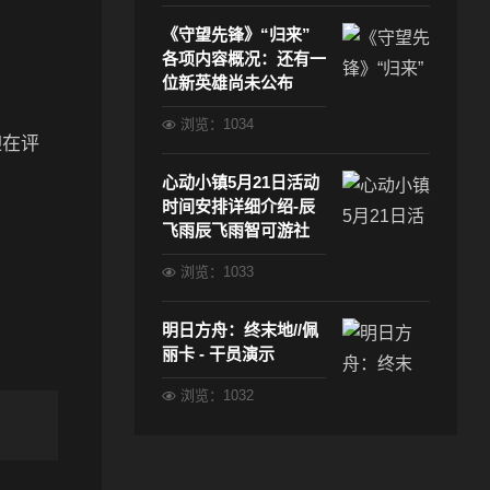
《守望先锋》“归来”
各项内容概况：还有一
位新英雄尚未公布
浏览：1034
迎在评
心动小镇5月21日活动
时间安排详细介绍-辰
飞雨辰飞雨智可游社
浏览：1033
明日方舟：终末地//佩
丽卡 - 干员演示
浏览：1032