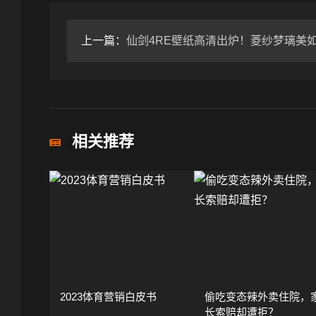
上一篇：
仙剑4RE壁纸高清出炉！菱纱梦璃美如画，你打几
相关推荐
2023体育营销白皮书
偷吃变态辣外卖住院，
长索赔却遭拒？