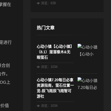
浏览：638
续掌握在
热门文章
是进行
心动小镇【心动小镇】
（8.1）溜溜橡木&无
暇萤石
联合创
浏览：1034
合作，
心动小镇7.20每日必拿
OG上
资源指南，萤石位置一
览-辰飞雨辰飞雨智可
游社
些价值
浏览：1034