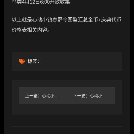
鸟类4月12日6:00开放收集
以上就是心动小镇春野令图鉴汇总金币+庆典代币
价格表相关内容。
标签：
上一篇：
心动小镇心动小镇动物新邻季16个动物香薰位置全收集
下一篇：
心动小镇小镇背着我们用快速造雪机！