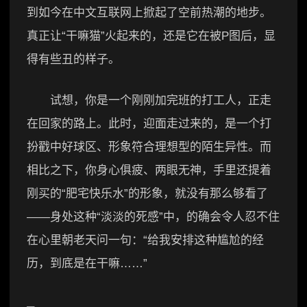
到如今在中文互联网上掀起了空前热潮的地步。
真正让“干嘛猫”火起来的，还是它在被P图后，显
得有些丑的样子。
试想，你是一个刚刚加完班的打工人，正走
在回家的路上。此时，迎面走过来的，是一个打
扮戳中好球区、形象符合理想型的陌生异性。而
相比之下，你身心俱疲、两眼无神，手里还提着
刚买的“肥宅快乐水”的形象，就没有那么够看了
——身处这种“淡淡的死感”中，的确会令人忍不住
在心里朝老天问一句：“给我安排这种尴尬的经
历，到底是在干嘛……”