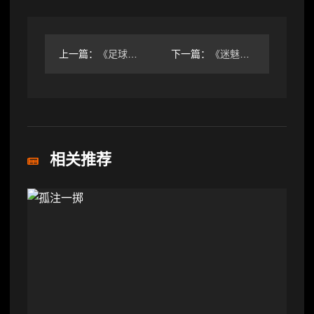
上一篇：
《足球经理26》邀请我们开了一场“国足未来研讨会”
下一篇：
《迷魅狩猎》制作人专访：探索AI与游戏的更多可能
相关推荐