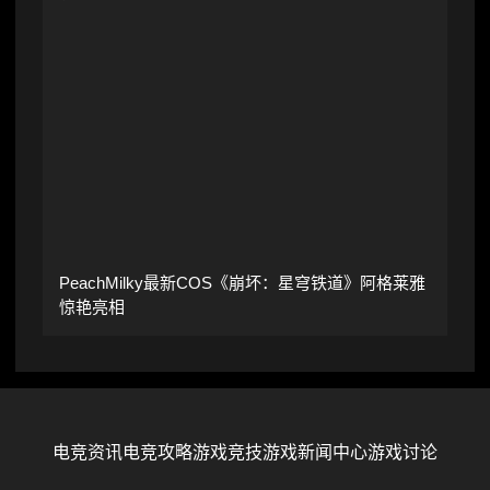
PeachMilky最新COS《崩坏：星穹铁道》阿格莱雅
惊艳亮相
电竞资讯
电竞攻略
游戏竞技
游戏新闻中心
游戏讨论