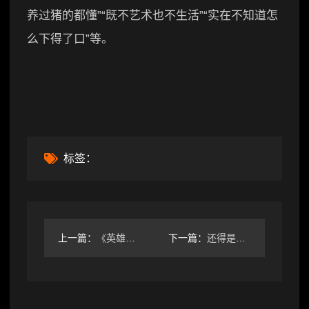
养过猪的都懂”“既不艺术也不生活”“实在不知道怎
么下得了口”等。
标签：
上一篇：
《英雄联盟》新皮肤前瞻 莎弥拉、贝蕾亚等
下一篇：
还得是育碧！《刺客信条：影》入围LGBT大奖提名