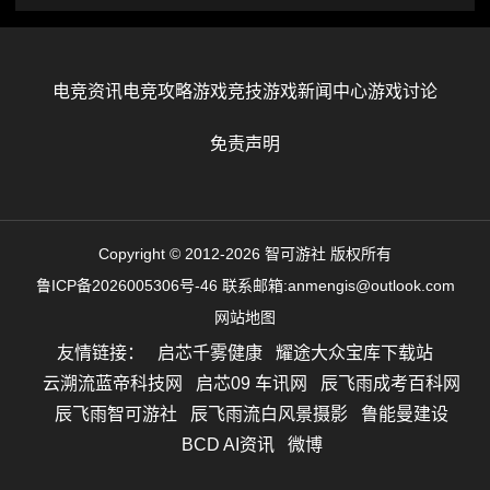
电竞资讯
电竞攻略
游戏竞技
游戏新闻中心
游戏讨论
免责声明
Copyright © 2012-2026 智可游社 版权所有
鲁ICP备2026005306号-46
联系邮箱:anmengis@outlook.com
网站地图
友情链接：
启芯千雾健康
耀途大众宝库下载站
云溯流蓝帝科技网
启芯09 车讯网
辰飞雨成考百科网
辰飞雨智可游社
辰飞雨流白风景摄影
鲁能曼建设
BCD AI资讯
微博