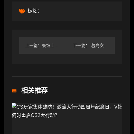
标签：
上一篇：
餐馆上新石槽火锅被说像猪食槽 店家：经过抛光打磨 卫生安全没
下一篇：
"暮光女"小K想重拍《暮光之城》：有充足的资金和满满的爱
相关推荐