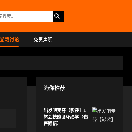
游戏讨论
免责声明
为你推荐
出发吧麦芬【影袭】1
转后技能循环必学（伤
害翻倍）