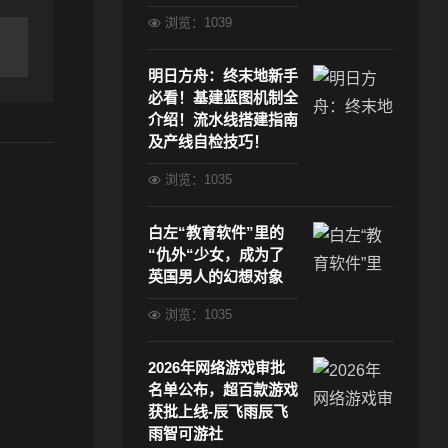
浏览：1039
明日方舟：终末地新手
必看！基建蓝图机制全
介绍！流水线搭建指南
及产线自检技巧！
浏览：1035
白左“教育软件”里的
“仇外“少女，成为了
英国男人的幻想对象
浏览：1035
2026年网络游戏审批
名单公布，超百款游戏
获批上线-辰飞雨辰飞
雨智可游社