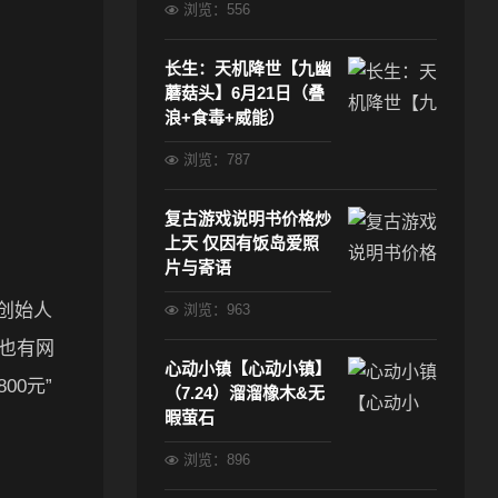
浏览：556
。
长生：天机降世【九幽
蘑菇头】6月21日（叠
浪+食毒+威能）
浏览：787
复古游戏说明书价格炒
上天 仅因有饭岛爱照
片与寄语
创始人
浏览：963
？也有网
心动小镇【心动小镇】
0元”
（7.24）溜溜橡木&无
暇萤石
浏览：896