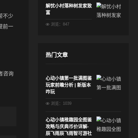
解忧小村落种树发家致
富
帮不少
浏览：847
提前一
热门文章
者咨询
心动小镇第一批满图鉴
。
玩家前瞻分析 | 新版本
咋玩
浏览：1039
心动小镇稚趣园全图鉴
攻略与庆典币价详解-
辰飞雨辰飞雨智可游社