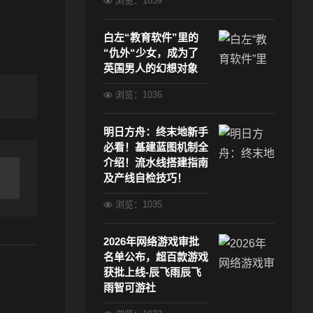
浏览：1039
白左“教育软件”里的
“仇外“少女，成为了
英国男人的幻想对象
浏览：1036
明日方舟：终末地新手
必看！基建蓝图机制全
介绍！流水线搭建指南
及产线自检技巧！
浏览：1035
2026年网络游戏审批
名单公布，超百款游戏
获批上线-辰飞雨辰飞
雨智可游社