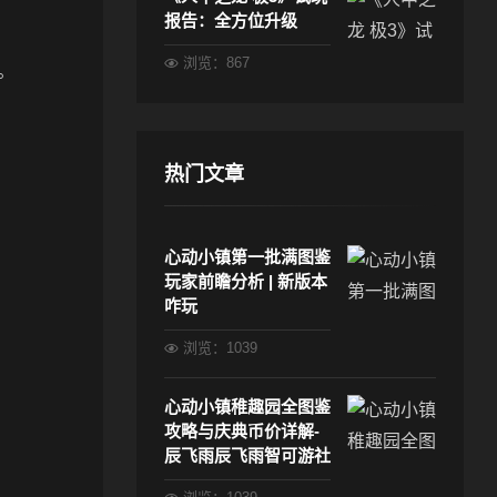
报告：全方位升级
浏览：867
。
热门文章
心动小镇第一批满图鉴
玩家前瞻分析 | 新版本
咋玩
浏览：1039
心动小镇稚趣园全图鉴
攻略与庆典币价详解-
辰飞雨辰飞雨智可游社