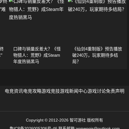
终
口碑与销量反差大？《怪
《仙剑4重制版》预告播放
”
物猎人：荒野》成Steam
破240万，玩家期待多结
年度热销黑马
局？
电竞资讯
电竞攻略
游戏竞技
游戏新闻中心
游戏讨论
免责声明
Copyright © 2012-2026 智可游社 版权所有
鲁ICP备2026005306号-46
联系邮箱:anmengis@outlook.com