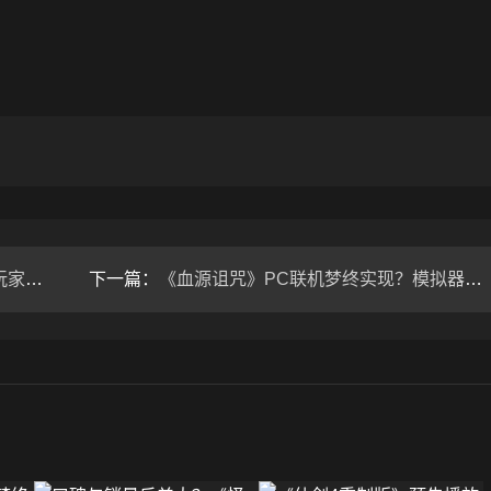
结局？
下一篇：
《血源诅咒》PC联机梦终实现？模拟器破解“无PC”难题