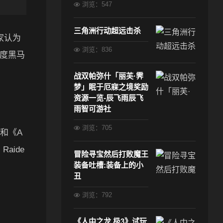
浏览：547
三角洲行动超远击杀
家认为
浏览：836
年度黑马
战双帕弥什「丽芙·霁
梦」眠于厄寐之境奖励
资源一览-辰飞雨辰飞
雨智可游社
浏览：705
》和《A
aide
冒险寻宝然后打败魔王
装备吐槽:装备上的小
丑
浏览：792
《人中之龙 极3》试玩