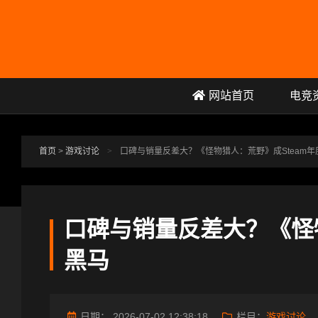
跳转到主要内容
网站首页
电竞
首页
>
游戏讨论
>
口碑与销量反差大？《怪物猎人：荒野》成Steam
口碑与销量反差大？《怪物
黑马
日期：
2026-07-02 12:38:18
栏目：
游戏讨论