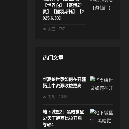
【世界向】【赛博幻
灵】【褪羽斯托】【2
025.6.30】
浏览：787
热门文章
华夏绘世录如何在开疆
拓土中资源收益更高
浏览：1034
地下城堡2：黑暗觉醒
57天干翻西比拉开启
卷轴4