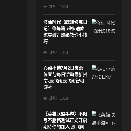
浏览：1033
修仙时代【蛙娘修炼日
记】修炼篇-想快速修
炼突破？蛙娘教你小技
巧
浏览：1028
心动小镇7月2日资源
位置与每日活动最新指
南-辰飞雨辰飞雨智可
游社
浏览：1028
《英雄联盟手游》不限
号不删档测试正式开启
期待你的加入-辰飞雨