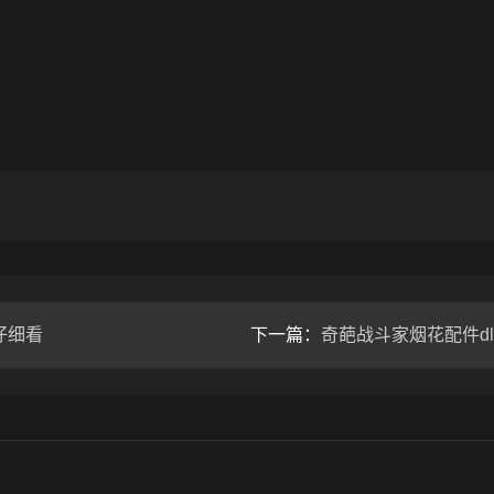
。
仔细看
下一篇：
奇葩战斗家烟花配件dl