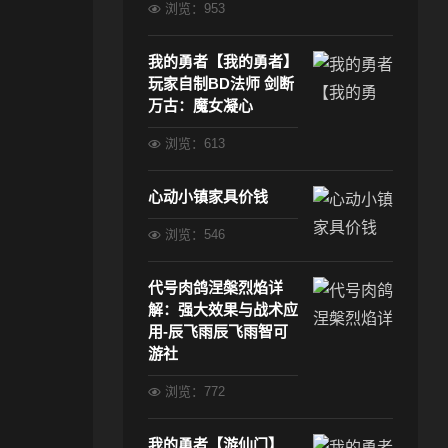
浏览：953
我的勇者【我的勇者】
玩家自制BD法师 剑断
万古：魔女凝心
浏览：613
心动小镇家具价钱
浏览：546
代号肉鸽涅槃烈焰详
解：强大效果与战术应
用-辰飞雨辰飞雨智可
游社
浏览：772
我的勇者【游仙门】