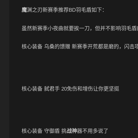
魔
渊之刃新赛季推荐BD羽毛盾如下：
虽然新赛季小夜曲就要挨一刀，但并不影响羽毛盾
核心装备 乌桑的馈赠 新赛季开荒都是磨的，闪击
核心装备 弑君手 20免伤和增伤让你更坚挺
核心装备 守御盾 挑
战神
器不用多说了