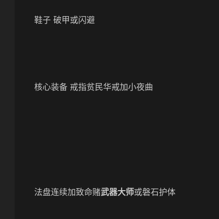
鞋子 破甲或闪避
核心装备 戒指贫民华戒加小夜曲
法盘连续加致命赌
武器大师
或磐石护体