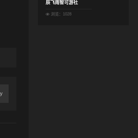
辰飞雨智可游社
浏览：1028
y