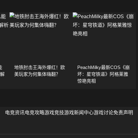
能
地铁肘击王海外爆红！欧
PeachMilky最新COS《崩
码解
美玩家为何集体嗨翻？
坏：星穹铁道》阿格莱雅
惊艳亮相
电竞资讯
电竞攻略
游戏竞技
游戏新闻中心
游戏讨论
免责声明