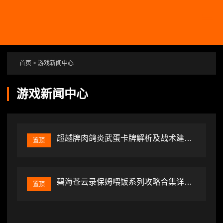
跳转到主要内容
首页
>
游戏新闻中心
游戏新闻中心
超越牌肉鸽炎武蛋卡牌解析及战术建议-辰飞雨辰飞雨智可游社
置顶
碧海苍云录保姆喂饭系列攻略合集详解-辰飞雨辰飞雨智可游社
置顶