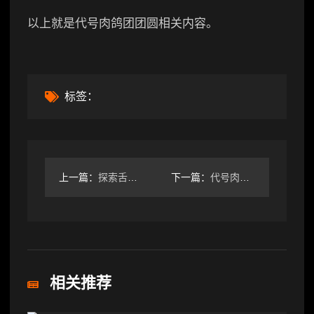
以上就是代号肉鸽团团圆相关内容。
标签：
上一篇：
探索舌尖上的奇异美食与野性猎取技巧-辰飞雨辰飞雨智可游社
下一篇：
代号肉鸽一箭三连卡牌全解析与策略推荐-辰飞雨辰飞雨智可游社
相关推荐