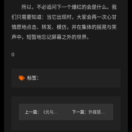
所以，不必追问下一个爆红的会是什么。我
们只需要知道：当它出现时，大家会再一次心甘
情愿地点击、转发、模仿，并在集体的摇晃与笑
声中，短暂地忘记屏幕之外的世界。
0
标签：
上一篇：
《光与影》导演盛赞：硬核玩家凭实力通关最棘手Boss
下一篇：
外媒感叹PS4模拟器《血源诅咒》：已全面超越原版！