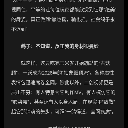
“众生平等”，绝不搞区别对待。无论输赢，它都一
视同仁，平等的让每位玩家都能欣赏到它那“绝美”
的舞姿，真正做到“赢也摇，输也摇，社会鸽子永
不迟到”
鸽子：不知道，反正我的身材很曼妙
就这样，这只吃完玉米就开始蹦跶的“古菇
顾”，一跃成为2026年的“抽象细顶流”。各种魔性
表情包迅速席卷全网。除此以外，二创视频更是
层出不穷：有人特意为它制作MV，有人模仿它的
“脸势舞”，甚至还有人以身入局，在现实里“致敬”
起它那销魂的舞步，可谓“一鸽得道，全网疯魔”。