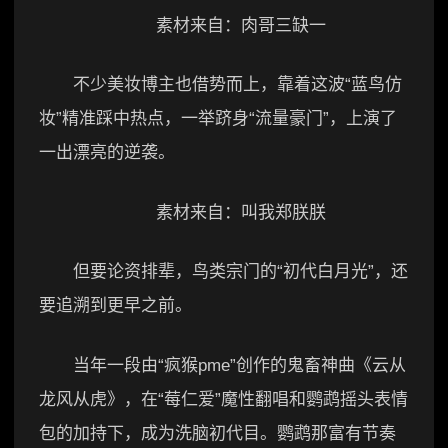
素材来自：肉哥三缺一
不少美妆博主也借势而上，靠着这波“蓝鸟仿
妆”精准踩中热点，一举跻身“流量豪门”，上演了
一出漂亮的逆袭。
素材来自：叫我郑朕朕
但要论资排辈，鸟类宗门的“初代白月光”，还
要追溯到更早之前。
当年一段由“疯猴pme”创作的鬼畜神曲《云从
龙风从虎》，在“莓仁爱”魔性翻唱和鹦鹉摇头表情
包的加持下，成为洗脑初代目。鹦鹉那富有节奏