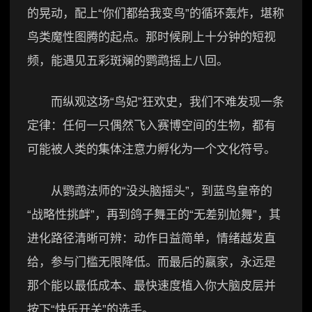
的晃动，配上“你们都给我变鸟”的循环轰炸，堪称
鸟类魔性图腾的起点。那时候刷上十分钟的短视
频，能遇见五彩斑斓的鹦鹉摇上八回。
而纵观这场“鸟妃”狂欢史，我们不难发现一条
定律：任何一只偶然飞入赛博空间的生物，都有
可能被人类的集体注意力孵化为一个文化符号。
从鹦鹉法师的“没头脑摇头”，到蓝鸟皇帝的
“战略性挑衅”，再到鸽子舞王的“无差别尬舞”，其
进化路径清晰可辨：动作日益简单，情绪越发直
给，参与门槛无限降低。而最后的赢家，永远是
那个能以最低成本、最快速度植入你大脑皮层并
按下“快乐开关”的选手。