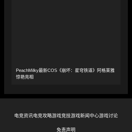
PeachMilky最新COS《崩坏：星穹铁道》阿格莱雅
惊艳亮相
电竞资讯
电竞攻略
游戏竞技
游戏新闻中心
游戏讨论
免责声明