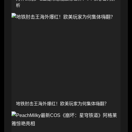
析
地铁肘击王海外爆红！欧美玩家为何集体嗨翻？