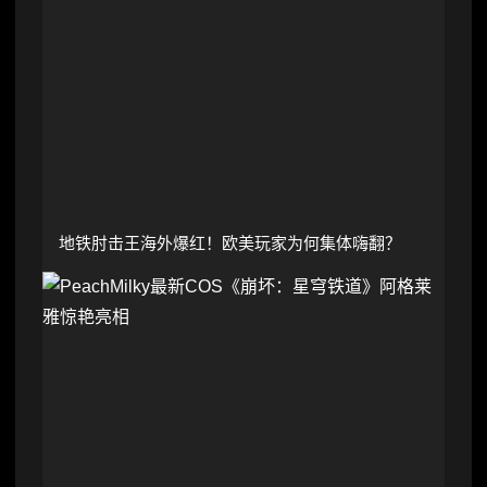
地铁肘击王海外爆红！欧美玩家为何集体嗨翻？