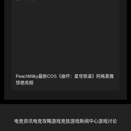
PeachMilky最新COS《崩坏：星穹铁道》阿格莱雅
惊艳亮相
电竞资讯
电竞攻略
游戏竞技
游戏新闻中心
游戏讨论