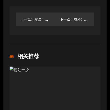
上一篇：
魔法工艺《魔法工艺》新手法师需知的各类小Tips—教你更快打
下一篇：
崩坏：星穹铁道【V3.7攻略】大丽花前瞻攻略，涵盖配装选择、
相关推荐