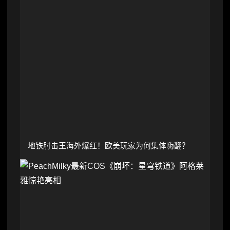
地铁肘击王海外爆红！欧美玩家为何集体嗨翻？