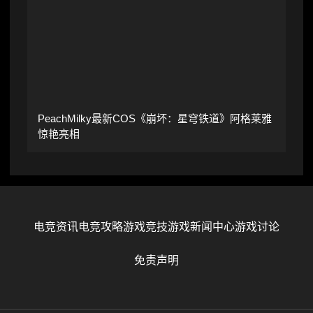
PeachMilky最新COS《崩坏：星穹铁道》阿格莱雅
惊艳亮相
电竞资讯
电竞攻略
游戏竞技
游戏新闻中心
游戏讨论
免责声明