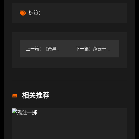
标签：
上一篇：
《奇异人生》新作评级意外曝光？麦克斯与克洛伊重聚引争议
下一篇：
燕云十六声众生不平事怎么触发？详解回溯方法与时间调整技巧
相关推荐