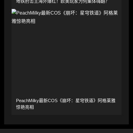
地铁肘击王海外爆红！欧美玩家为何集体嗨翻？
PeachMilky最新COS《崩坏：星穹铁道》阿格莱雅
惊艳亮相